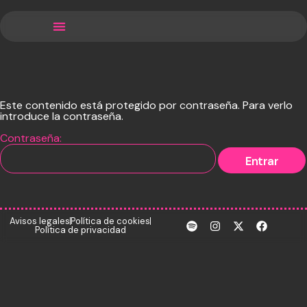
✅ Noticias
✅ El festival
✅ El festival
Este contenido está protegido por contraseña. Para verlo
introduce la contraseña.
Contraseña:
Avisos legales
Política de cookies
Política de privacidad